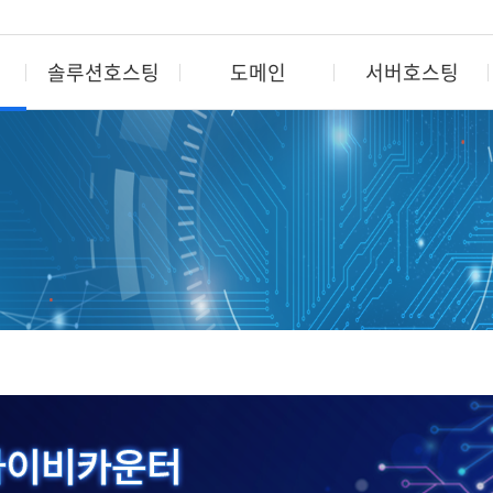
솔루션호스팅
도메인
서버호스팅
도메인
서버호스팅
컨텐츠&
도메인 검색/등록
가상서버
캐시서
도메인 종류/등록비용
베어메탈서버
컨텐츠 
도메인 기관이전
코로케이션
VOD 
부가서비스
운영대행/보안
LIVE 