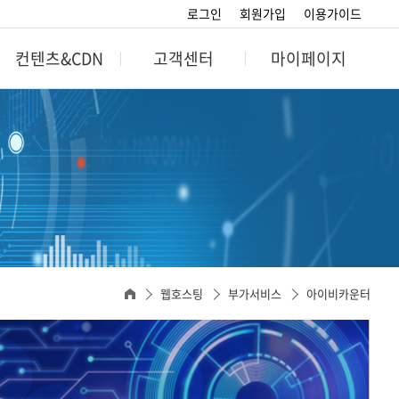
로그인
회원가입
이용가이드
컨텐츠&CDN
고객센터
마이페이지
CDN
고객센터
마이페이지
비스
공지사항
회원정보
인증
자주묻는질문
포인트정보
스트리밍
문의게시판
결제관리 및 확인
스트리밍
호스팅관리
웹호스팅
부가서비스
아이비카운터
스페셜호스팅관리
SMS호스팅관리
도메인관리