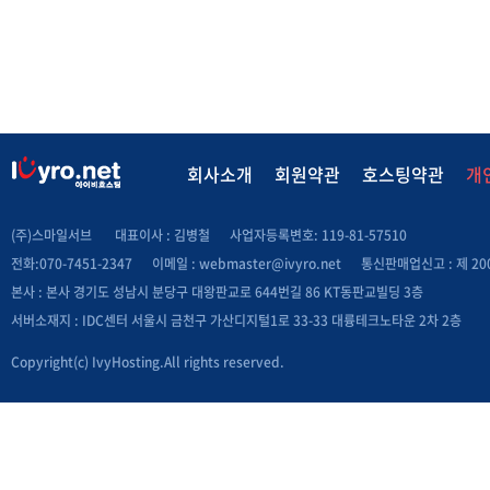
회사소개
회원약관
호스팅약관
개
(주)스마일서브
대표이사 : 김병철
사업자등록변호: 119-81-57510
전화:070-7451-2347
이메일 :
webmaster@ivyro.net
통신판매업신고 : 제 200
본사 : 본사 경기도 성남시 분당구 대왕판교로 644번길 86 KT동판교빌딩 3층
서버소재지 : IDC센터 서울시 금천구 가산디지털1로 33-33 대륭테크노타운 2차 2층
Copyright(c) IvyHosting.All rights reserved.