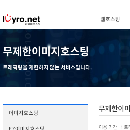
웹호스팅
웹호스팅
솔루션호스팅
무제한이미지호스팅
철통보안 호스팅
이미지호스팅
NEW
트래픽량을 제한하지 않는 서비스입니다.
철통 보안 종량제 호스팅
EZ이미지호스팅
NEW
종량제 윈도우 호스팅
무제한이미지호스팅
철통보안 단독 웹호스팅
웹메일 호스팅 신청
무료호스팅
DB호스팅
무제한이미
이미지호스팅
SSL보안서버
메시지 호스팅
부가서비스
이용 기간 내 
EZ이미지호스팅