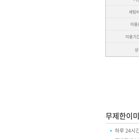
세팅비
이용
이용기간
상
무제한이미
하루 24시간