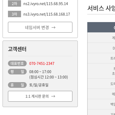
2차
ns2.ivyro.net/115.68.95.14
서비스 사양
3차
ns3.ivyro.net/115.68.168.17
네임서버 변경
계
고객센터
트
대표번호
070-7451-2347
평 일
08:00 ~ 17:00
초
(점심시간 12:00 ~ 13:00)
도
휴 일
토/일/공휴일
메
1:1 게시판 문의
백
기