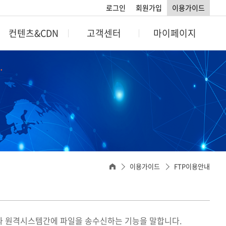
로그인
회원가입
이용가이드
컨텐츠&CDN
고객센터
마이페이지
CDN
고객센터
마이페이지
비스
공지사항
회원정보
인증
자주묻는질문
포인트정보
스트리밍
문의게시판
결제관리 및 확인
스트리밍
호스팅관리
이용가이드
FTP이용안내
스페셜호스팅관리
SMS호스팅관리
도메인관리
의 시스템과 원격시스템간에 파일을 송수신하는 기능을 말합니다.