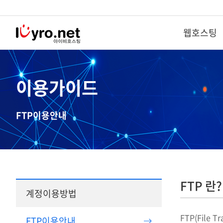
웹호스팅
웹호스팅
솔루션호스팅
이용가이드
철통보안 호스팅
이미지호스팅
NEW
FTP이용안내
철통 보안 종량제 호스팅
EZ이미지호스팅
NEW
종량제 윈도우 호스팅
무제한이미지호스팅
철통보안 단독 웹호스팅
웹메일 호스팅 신청
무료호스팅
DB호스팅
FTP 란?
계정이용방법
SSL보안서버
메시지 호스팅
부가서비스
FTP(Fil
FTP이용안내