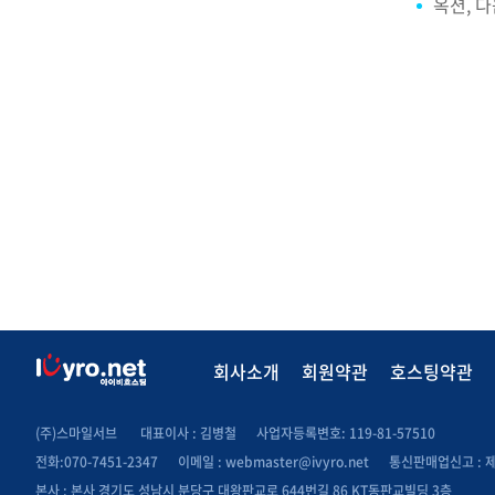
옥션, 
회사소개
회원약관
호스팅약관
(주)스마일서브
대표이사 : 김병철
사업자등록변호: 119-81-57510
전화:070-7451-2347
이메일 :
webmaster@ivyro.net
통신판매업신고 : 제 
본사 : 본사 경기도 성남시 분당구 대왕판교로 644번길 86 KT동판교빌딩 3층