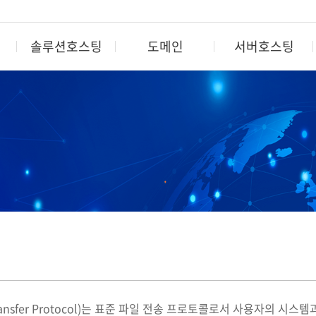
솔루션호스팅
도메인
서버호스팅
도메인
서버호스팅
컨텐츠&
도메인 검색/등록
가상서버
캐시서
도메인 종류/등록비용
베어메탈서버
컨텐츠 
도메인 기관이전
코로케이션
VOD 
부가서비스
운영대행/보안
LIVE 
e Transfer Protocol)는 표준 파일 전송 프로토콜로서 사용자