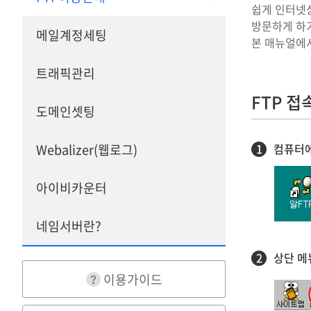
쉽게 인터넷
방문하게 하기
메일계정세팅
본 매뉴얼에서
트래픽관리
FTP 접
도메인셋팅
Webalizer(웹로그)
1
컴퓨터에
아이비카운터
네임서버란?
2
상단 메
이용가이드